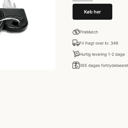
Køb her
PrisMatch
Fri fragt over kr. 349
Hurtig levering 1-2 dage
365 dages fortrydelsesre