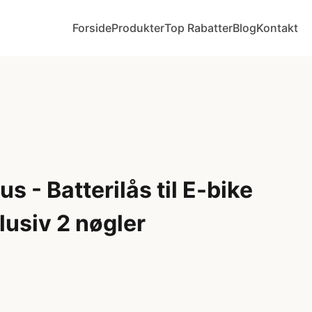
Forside
Produkter
Top Rabatter
Blog
Kontakt
s - Batterilås til E-bike
usiv 2 nøgler