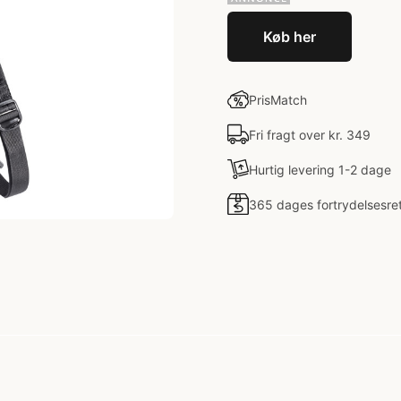
Køb her
PrisMatch
Fri fragt over kr. 349
Hurtig levering 1-2 dage
365 dages fortrydelsesre