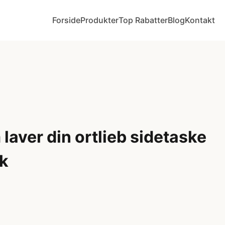
Forside
Produkter
Top Rabatter
Blog
Kontakt
aver din ortlieb sidetaske
æk