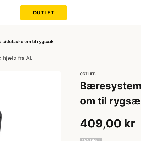
OUTLET
b sidetaske om til rygsæk
 hjælp fra AI.
ORTLIEB
Bæresystem l
om til rygs
409,00 kr