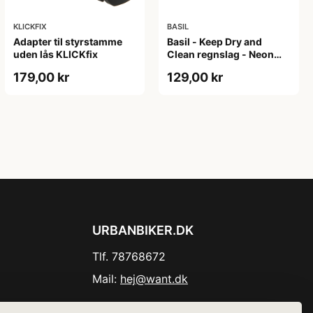
KLICKFIX
BASIL
Adapter til styrstamme
Basil - Keep Dry and
uden lås KLICKfix
Clean regnslag - Neon
gul
179,00 kr
129,00 kr
URBANBIKER.DK
Tlf. 78768672
Mail:
hej@want.dk
Cookie- og privatlivspolitik