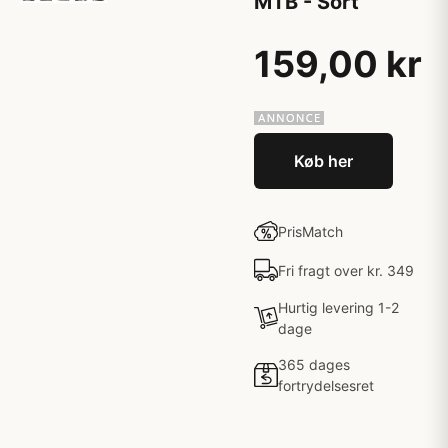
MTB - Sort
159,00 kr
Køb her
PrisMatch
Fri fragt over kr. 349
Hurtig levering 1-2
dage
365 dages
fortrydelsesret