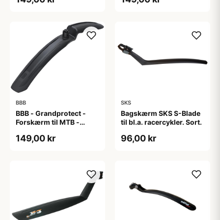
BBB
SKS
BBB - Grandprotect -
Bagskærm SKS S-Blade
Forskærm til MTB -
til bl.a. racercykler. Sort.
27.5/29" - Sort
149,00 kr
96,00 kr