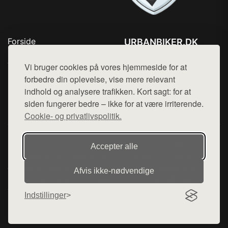
Forside
URBANBIKER.DK
Produkter
Tlf. 78768672
Top Rabatter
Vi bruger cookies på vores hjemmeside for at
Mail:
hej@want.dk
Blog
forbedre din oplevelse, vise mere relevant
Kontakt
indhold og analysere trafikken. Kort sagt: for at
Cookie- og privatlivspolitik
siden fungerer bedre – ikke for at være irriterende.
Cookie- og privatlivspolitik.
Denne side er en del af want.dk, der udgiver en række
Accepter alle
hjemmesider med præsentation af forskellige produkter fra
diverse webshops. Der sælges ikke varer fra denne side - vi
Afvis ikke‑nødvendige
henviser til de shops, som sælger varen. Vi har heller ikke
varerne på lager.
Indstillinger
© 2026 urbanbiker.dk. Alle rettigheder forbeholdes.