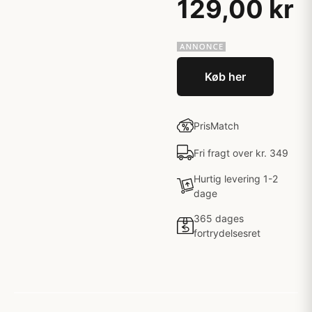
129,00 kr
Køb her
PrisMatch
Fri fragt over kr. 349
Hurtig levering 1-2
dage
365 dages
fortrydelsesret