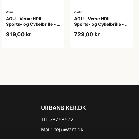
AGU
AGU
AGU - Verve HDII -
AGU - Verve HDII -
Sports- og Cykelbrille - 3
Sports- og Cykelbrille - 3
sæt linser - Mat Hvid
sæt linser - Mat Sort/Gul
919,00 kr
729,00 kr
URBANBIKER.DK
Tlf. 78768672
Mail:
hej@want.dk