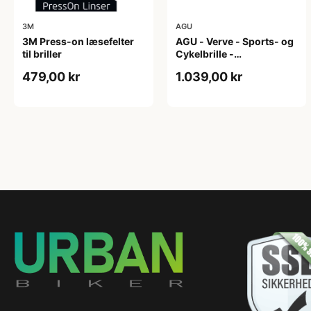
3M
AGU
3M Press-on læsefelter
AGU - Verve - Sports- og
til briller
Cykelbrille -
Photokromisk linse - Mat
479,00 kr
1.039,00 kr
Sort