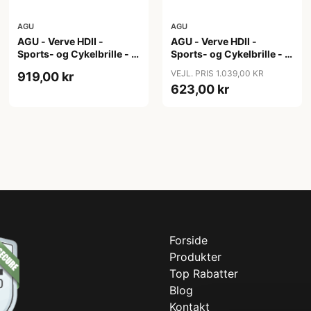
AGU
AGU
AGU - Verve HDII -
AGU - Verve HDII -
Sports- og Cykelbrille - 3
Sports- og Cykelbrille - 3
sæt linser - Crystal
sæt linser - Mat Gul
VEJL. PRIS 1.039,00 KR
919,00 kr
623,00 kr
Forside
Produkter
Top Rabatter
Blog
Kontakt