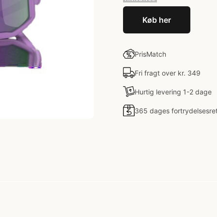
Køb her
PrisMatch
Fri fragt over kr. 349
Hurtig levering 1-2 dage
365 dages fortrydelsesre