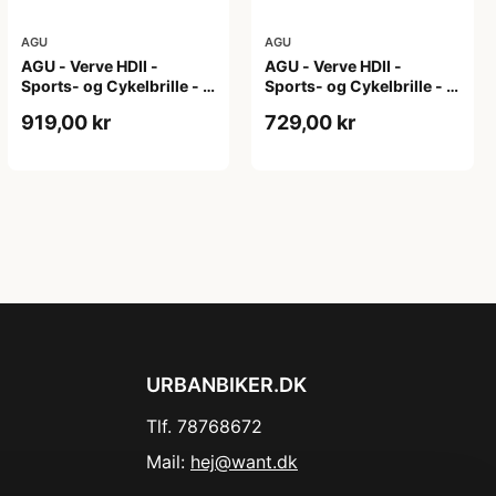
AGU
AGU
AGU - Verve HDII -
AGU - Verve HDII -
Sports- og Cykelbrille - 3
Sports- og Cykelbrille - 3
sæt linser - Mat Hvid
sæt linser - Mat Sort/Gul
919,00 kr
729,00 kr
URBANBIKER.DK
Tlf. 78768672
Mail:
hej@want.dk