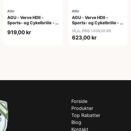
AGU
AGU
AGU - Verve HDII -
AGU - Verve HDII -
Sports- og Cykelbrille - 3
Sports- og Cykelbrille - 3
sæt linser - Crystal
sæt linser - Mat Gul
VEJL. PRIS 1.039,00 KR
919,00 kr
623,00 kr
Forside
Produkter
Top Rabatter
Blog
Kontakt