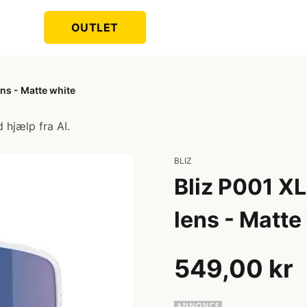
OUTLET
ens - Matte white
 hjælp fra AI.
BLIZ
Bliz P001 XL 
lens - Matte
549,00 kr