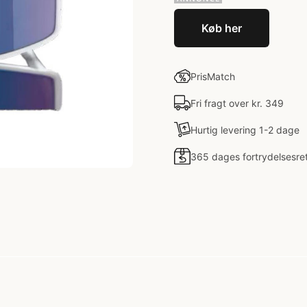
Køb her
PrisMatch
Fri fragt over kr. 349
Hurtig levering 1-2 dage
365 dages fortrydelsesre