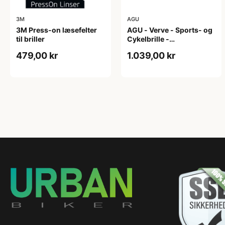
3M
AGU
3M Press-on læsefelter
AGU - Verve - Sports- og
til briller
Cykelbrille -
Photokromisk linse - Mat
479,00 kr
1.039,00 kr
Sort