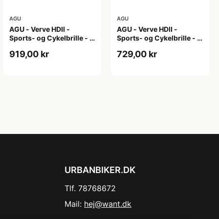
AGU
AGU
AGU - Verve HDII -
AGU - Verve HDII -
Sports- og Cykelbrille - 3
Sports- og Cykelbrille - 3
sæt linser - Mat Hvid
sæt linser - Mat Sort/Gul
919,00 kr
729,00 kr
URBANBIKER.DK
Tlf. 78768672
Mail:
hej@want.dk