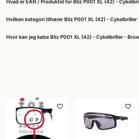
Hvad er EAN / Produktid for Bliz P001 XL (42) - Cykelbr
Hvilken kategori tilhører Bliz P001 XL (42) - Cykelbrill
Hvor kan jeg købe Bliz P001 XL (42) - Cykelbriller - Br