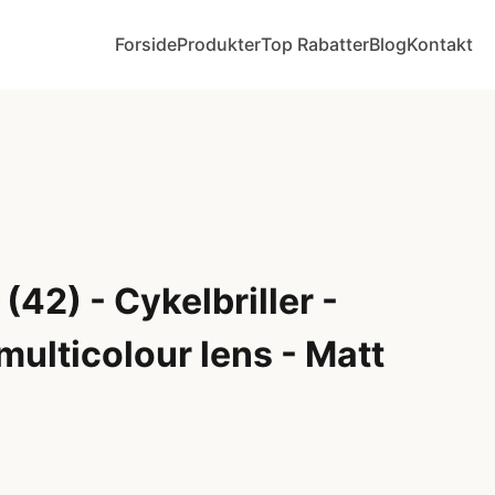
Forside
Produkter
Top Rabatter
Blog
Kontakt
(42) - Cykelbriller -
ulticolour lens - Matt