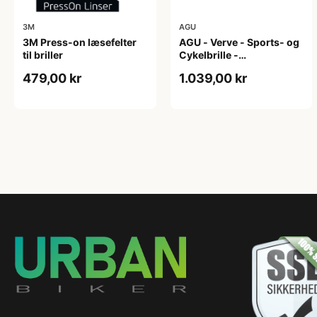
3M
AGU
3M Press-on læsefelter
AGU - Verve - Sports- og
til briller
Cykelbrille -
Photokromisk linse - Mat
479,00 kr
1.039,00 kr
Sort