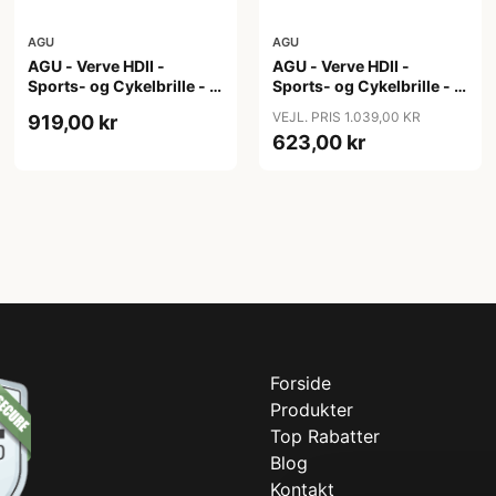
AGU
AGU
AGU - Verve HDII -
AGU - Verve HDII -
Sports- og Cykelbrille - 3
Sports- og Cykelbrille - 3
sæt linser - Crystal
sæt linser - Mat Gul
VEJL. PRIS 1.039,00 KR
919,00 kr
623,00 kr
Forside
Produkter
Top Rabatter
Blog
Kontakt