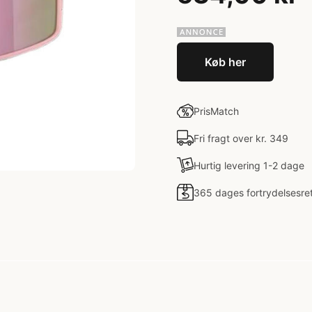
Køb her
PrisMatch
Fri fragt over kr. 349
Hurtig levering 1-2 dage
365 dages fortrydelsesre