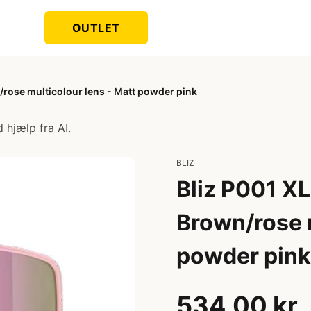
OUTLET
n/rose multicolour lens - Matt powder pink
 hjælp fra AI.
BLIZ
Bliz P001 XL 
Brown/rose m
powder pink
534,00 kr