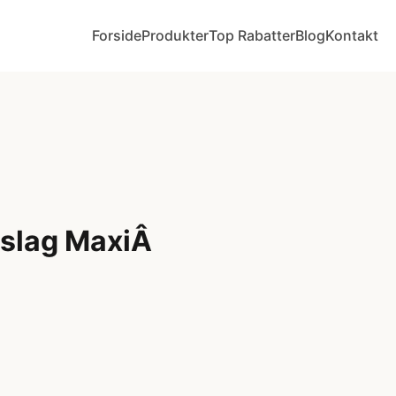
Forside
Produkter
Top Rabatter
Blog
Kontakt
slag MaxiÂ