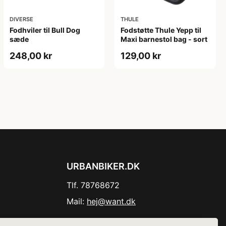
DIVERSE
THULE
Fodhviler til Bull Dog
Fodstøtte Thule Yepp til
sæde
Maxi barnestol bag - sort
248,00 kr
129,00 kr
URBANBIKER.DK
Tlf. 78768672
Mail:
hej@want.dk
Cookie- og privatlivspolitik