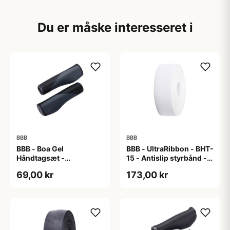
Du er måske interesseret i
BBB
BBB
BBB - Boa Gel
BBB - UltraRibbon - BHT-
Håndtagsæt -
15 - Antislip styrbånd -
130/130mm - Sort/grå
200x3cm - Hvid
69,00 kr
173,00 kr