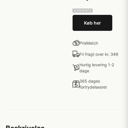
Køb her
PrisMatch
Fri fragt over kr. 349
Hurtig levering 1-2
dage
365 dages
fortrydelsesret