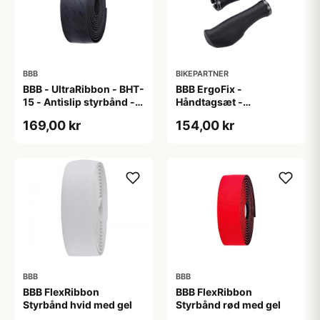
BBB
BIKEPARTNER
BBB - UltraRibbon - BHT-
BBB ErgoFix -
15 - Antislip styrbånd -
Håndtagsæt -
200x3cm - Sort
Ergonomisk - 132 mm -
169,00 kr
154,00 kr
Sort
BBB
BBB
BBB FlexRibbon
BBB FlexRibbon
Styrbånd hvid med gel
Styrbånd rød med gel