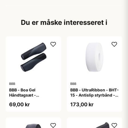
Du er måske interesseret i
BBB
BBB
BBB - Boa Gel
BBB - UltraRibbon - BHT-
Håndtagsæt -
15 - Antislip styrbånd -
130/130mm - Sort/grå
200x3cm - Hvid
69,00 kr
173,00 kr