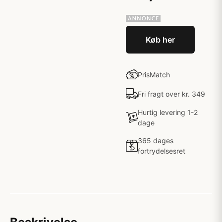
Køb her
PrisMatch
Fri fragt over kr. 349
Hurtig levering 1-2
dage
365 dages
fortrydelsesret