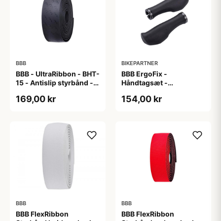
BBB
BIKEPARTNER
BBB - UltraRibbon - BHT-
BBB ErgoFix -
15 - Antislip styrbånd -
Håndtagsæt -
200x3cm - Sort
Ergonomisk - 132 mm -
169,00 kr
154,00 kr
Sort
BBB
BBB
BBB FlexRibbon
BBB FlexRibbon