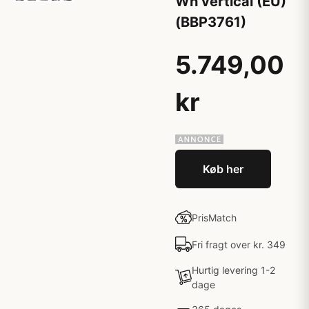
Wh vertical (EU)
(BBP3761)
5.749,00
kr
Køb her
PrisMatch
Fri fragt over kr. 349
Hurtig levering 1-2
dage