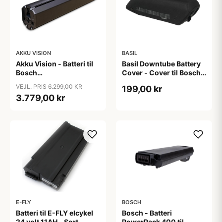
AKKU VISION
BASIL
Akku Vision - Batteri til
Basil Downtube Battery
Bosch
Cover - Cover til Bosch
Active/Performance
batteri - Black
VEJL. PRIS 6.299,00 KR
199,00 kr
Intube Vertical 630Wh
3.779,00 kr
E-FLY
BOSCH
Batteri til E-FLY elcykel
Bosch - Batteri
24 volt 11AH - Sort
PowerPack 400 til