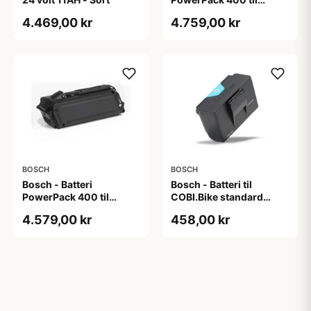
bagagebærer - Classic+
4.469,00 kr
4.759,00 kr
- Sort
BOSCH
BOSCH
Bosch - Batteri
Bosch - Batteri til
PowerPack 400 til
COBI.Bike standard
stelrør - Classic+ - Sort
cykler
4.579,00 kr
458,00 kr