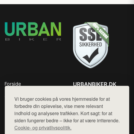
Forside
URBANBIKER.DK
Produkter
Tlf. 78768672
Top Rabatter
Vi bruger cookies på vores hjemmeside for at
Mail:
hej@want.dk
Blog
forbedre din oplevelse, vise mere relevant
Kontakt
indhold og analysere trafikken. Kort sagt: for at
Cookie- og privatlivspolitik
siden fungerer bedre – ikke for at være irriterende.
Cookie- og privatlivspolitik.