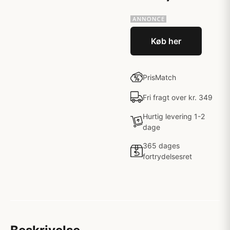
Køb her
PrisMatch
Fri fragt over kr. 349
Hurtig levering 1-2
dage
365 dages
fortrydelsesret