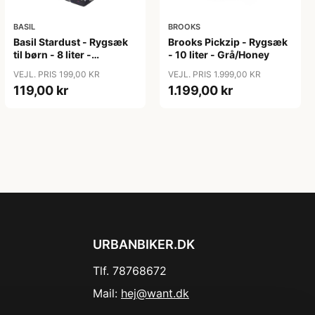
BASIL
BROOKS
Basil Stardust - Rygsæk
Brooks Pickzip - Rygsæk
til børn - 8 liter -
- 10 liter - Grå/Honey
Nightshade
VEJL. PRIS 199,00 KR
VEJL. PRIS 1.999,00 KR
119,00 kr
1.199,00 kr
URBANBIKER.DK
Tlf. 78768672
Mail:
hej@want.dk