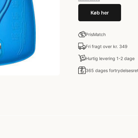
Køb her
PrisMatch
Fri fragt over kr. 349
Hurtig levering 1-2 dage
365 dages fortrydelsesre