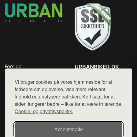
Forside
URBANBIKER.DK
Produkter
Tlf. 78768672
Top Rabatter
Vi bruger cookies på vores hjemmeside for at
Mail:
hej@want.dk
Blog
forbedre din oplevelse, vise mere relevant
Kontakt
indhold og analysere trafikken. Kort sagt: for at
Cookie- og privatlivspolitik
siden fungerer bedre – ikke for at være irriterende.
Cookie- og privatlivspolitik.
Denne side er en del af want.dk, der udgiver en række
Accepter alle
hjemmesider med præsentation af forskellige produkter fra