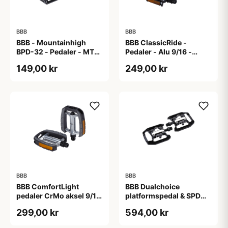
BBB
BBB
BBB - Mountainhigh
BBB ClassicRide -
BPD-32 - Pedaler - MTB
Pedaler - Alu 9/16 -
- Sort
Sort/sølv
149,00 kr
249,00 kr
BBB
BBB
BBB ComfortLight
BBB Dualchoice
pedaler CrMo aksel 9/16
platformspedal & SPD
sort
klik-pedal sort
299,00 kr
594,00 kr