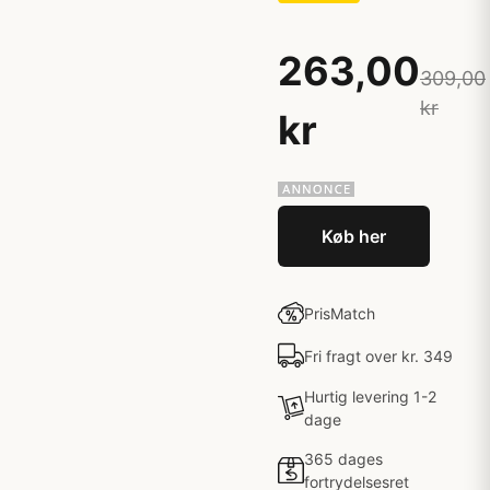
263,00
309,00
kr
kr
Køb her
PrisMatch
Fri fragt over kr. 349
Hurtig levering 1-2
dage
365 dages
fortrydelsesret