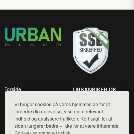
Forside
URBANBIKER.DK
Produkter
Tlf. 78768672
Top Rabatter
Vi bruger cookies på vores hjemmeside for at
Mail:
hej@want.dk
Blog
forbedre din oplevelse, vise mere relevant
Kontakt
indhold og analysere trafikken. Kort sagt: for at
Cookie- og privatlivspolitik
siden fungerer bedre – ikke for at være irriterende.
Cookie- og privatlivspolitik.