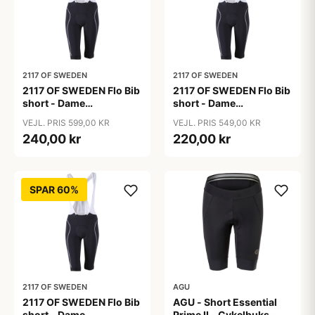
2117 OF SWEDEN
2117 OF SWEDEN
2117 OF SWEDEN Flo Bib
2117 OF SWEDEN Flo Bib
short - Dame
short - Dame
cykelshorts med seler -
cykelshorts med seler -
VEJL. PRIS 599,00 KR
VEJL. PRIS 549,00 KR
Sort - Str. 36
Sort - Str. 38
240,00 kr
220,00 kr
SPAR 60%
2117 OF SWEDEN
AGU
2117 OF SWEDEN Flo Bib
AGU - Short Essential
short - Dame
Prime II - Cykelbuks -