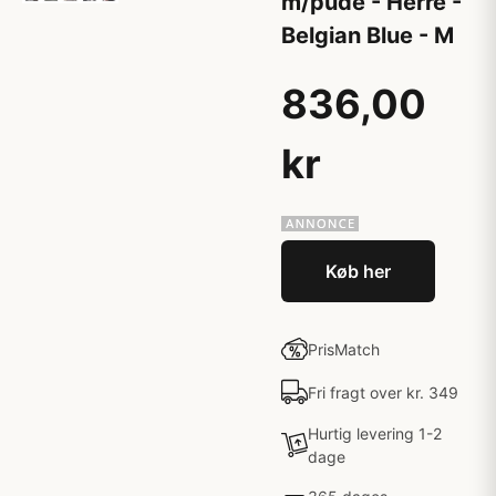
m/pude - Herre -
Belgian Blue - M
836,00
kr
Køb her
PrisMatch
Fri fragt over kr. 349
Hurtig levering 1-2
dage