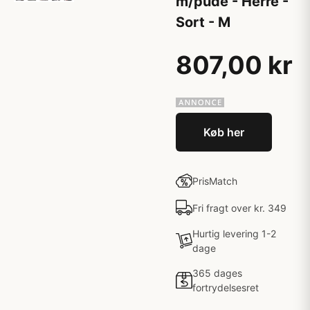
m/pude - Herre -
Sort - M
807,00 kr
Køb her
PrisMatch
Fri fragt over kr. 349
Hurtig levering 1-2
dage
365 dages
fortrydelsesret