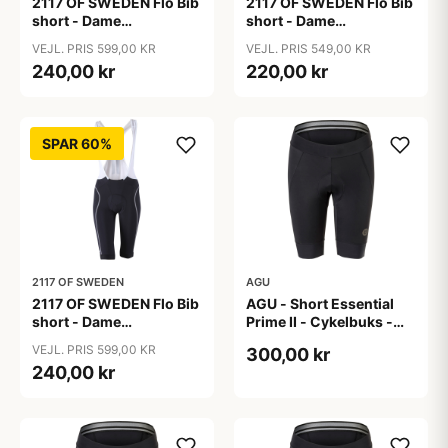
2117 OF SWEDEN Flo Bib
2117 OF SWEDEN Flo Bib
short - Dame
short - Dame
cykelshorts med seler -
cykelshorts med seler -
VEJL. PRIS 599,00 KR
VEJL. PRIS 549,00 KR
Sort - Str. 36
Sort - Str. 38
240,00 kr
220,00 kr
SPAR 60%
2117 OF SWEDEN
AGU
2117 OF SWEDEN Flo Bib
AGU - Short Essential
short - Dame
Prime II - Cykelbuks -
cykelshorts med seler -
Dame - Sort - Str. S
VEJL. PRIS 599,00 KR
300,00 kr
Sort - Str. 40
240,00 kr