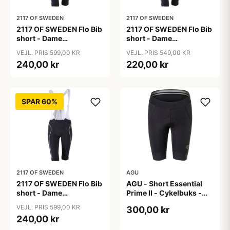
2117 OF SWEDEN
2117 OF SWEDEN
2117 OF SWEDEN Flo Bib
2117 OF SWEDEN Flo Bib
short - Dame
short - Dame
cykelshorts med seler -
cykelshorts med seler -
VEJL. PRIS 599,00 KR
VEJL. PRIS 549,00 KR
Sort - Str. 36
Sort - Str. 38
240,00 kr
220,00 kr
SPAR 60%
2117 OF SWEDEN
AGU
2117 OF SWEDEN Flo Bib
AGU - Short Essential
short - Dame
Prime II - Cykelbuks -
cykelshorts med seler -
Dame - Sort - Str. S
VEJL. PRIS 599,00 KR
300,00 kr
Sort - Str. 40
240,00 kr