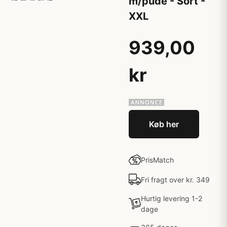
m/pude - Sort -
XXL
939,00
kr
Køb her
PrisMatch
Fri fragt over kr. 349
Hurtig levering 1-2
dage