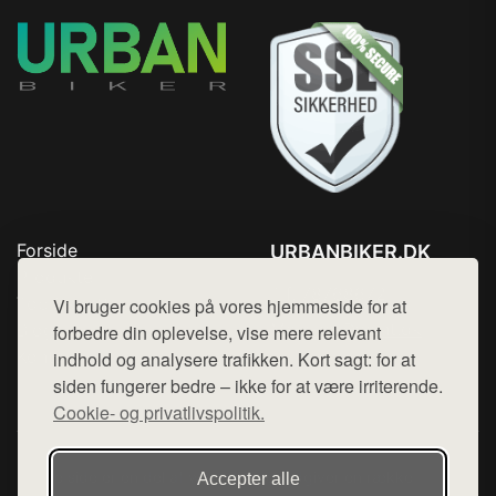
Forside
URBANBIKER.DK
Produkter
Tlf. 78768672
Top Rabatter
Vi bruger cookies på vores hjemmeside for at
Mail:
hej@want.dk
Blog
forbedre din oplevelse, vise mere relevant
Kontakt
indhold og analysere trafikken. Kort sagt: for at
Cookie- og privatlivspolitik
siden fungerer bedre – ikke for at være irriterende.
Cookie- og privatlivspolitik.
Denne side er en del af want.dk, der udgiver en række
Accepter alle