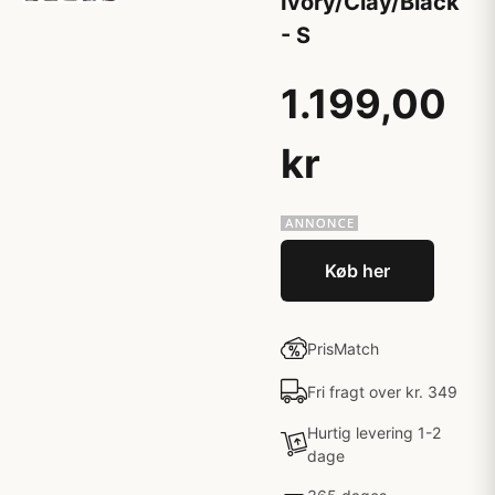
Ivory/Clay/Black
- S
1.199,00
kr
Køb her
PrisMatch
Fri fragt over kr. 349
Hurtig levering 1-2
dage