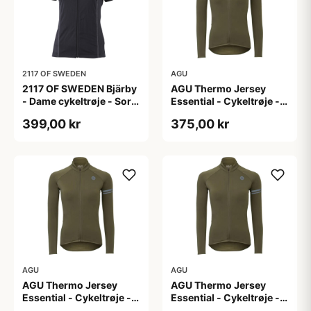
2117 OF SWEDEN
AGU
2117 OF SWEDEN Bjärby
AGU Thermo Jersey
- Dame cykeltrøje - Sort
Essential - Cykeltrøje -
- Str. 44
Dame - Army grøn - Str.
399,00 kr
375,00 kr
L
AGU
AGU
AGU Thermo Jersey
AGU Thermo Jersey
Essential - Cykeltrøje -
Essential - Cykeltrøje -
Dame - Army grøn - Str.
Dame - Army grøn - Str.