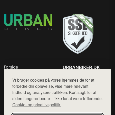
Forside
URBANBIKER.DK
Produkter
Tlf. 78768672
Top Rabatter
Vi bruger cookies på vores hjemmeside for at
Mail:
hej@want.dk
Blog
forbedre din oplevelse, vise mere relevant
Kontakt
indhold og analysere trafikken. Kort sagt: for at
Cookie- og privatlivspolitik
siden fungerer bedre – ikke for at være irriterende.
Cookie- og privatlivspolitik.