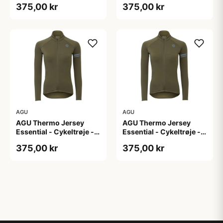
375,00 kr
375,00 kr
M
S
AGU
AGU
AGU Thermo Jersey
AGU Thermo Jersey
Essential - Cykeltrøje -
Essential - Cykeltrøje -
Dame - Army grøn - Str.
Dame - Army grøn - Str.
375,00 kr
375,00 kr
XL
XXL