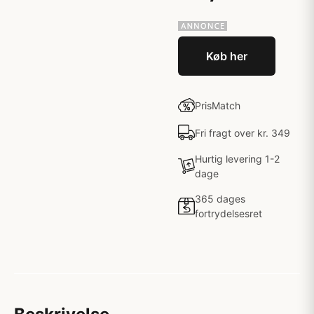
Køb her
PrisMatch
Fri fragt over kr. 349
Hurtig levering 1-2
dage
365 dages
fortrydelsesret