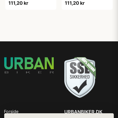
111,20 kr
111,20 kr
Forside
URBANBIKER.DK
Produkter