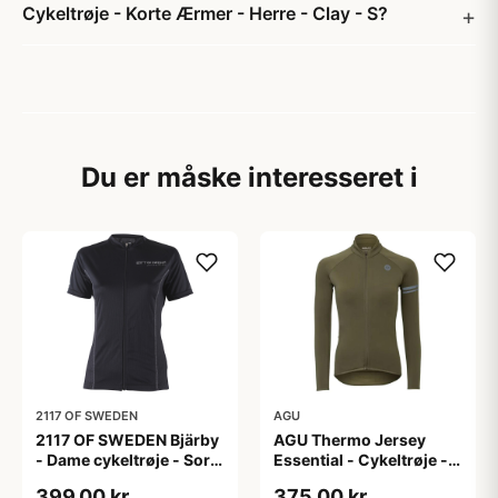
Cykeltrøje - Korte Ærmer - Herre - Clay - S?
Du er måske interesseret i
2117 OF SWEDEN
AGU
2117 OF SWEDEN Bjärby
AGU Thermo Jersey
- Dame cykeltrøje - Sort
Essential - Cykeltrøje -
- Str. 44
Dame - Army grøn - Str.
399,00 kr
375,00 kr