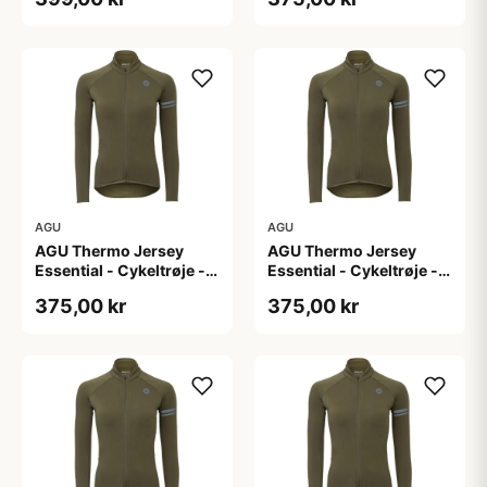
L
AGU
AGU
AGU Thermo Jersey
AGU Thermo Jersey
Essential - Cykeltrøje -
Essential - Cykeltrøje -
Dame - Army grøn - Str.
Dame - Army grøn - Str.
375,00 kr
375,00 kr
M
S