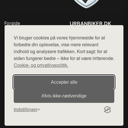
Forside
URBANBIKER.DK
Produkter
Tlf. 78768672
Top Rabatter
Vi bruger cookies på vores hjemmeside for at
Mail:
hej@want.dk
Blog
forbedre din oplevelse, vise mere relevant
Kontakt
indhold og analysere trafikken. Kort sagt: for at
Cookie- og privatlivspolitik
siden fungerer bedre – ikke for at være irriterende.
Cookie- og privatlivspolitik.
Denne side er en del af want.dk, der udgiver en række
Accepter alle
hjemmesider med præsentation af forskellige produkter fra
diverse webshops. Der sælges ikke varer fra denne side - vi
Afvis ikke‑nødvendige
henviser til de shops, som sælger varen. Vi har heller ikke
varerne på lager.
Indstillinger
© 2026 urbanbiker.dk. Alle rettigheder forbeholdes.