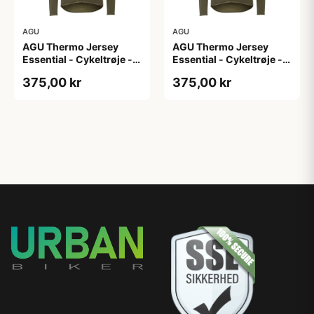
AGU
AGU
AGU Thermo Jersey
AGU Thermo Jersey
Essential - Cykeltrøje -
Essential - Cykeltrøje -
Dame - Army grøn - Str.
Dame - Army grøn - Str.
375,00 kr
375,00 kr
XL
XXL