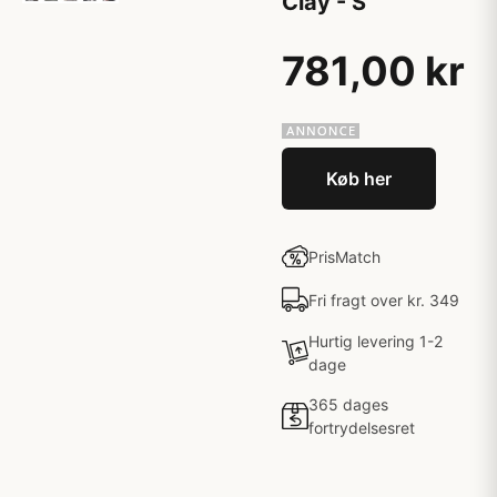
Clay - S
781,00 kr
Køb her
PrisMatch
Fri fragt over kr. 349
Hurtig levering 1-2
dage
365 dages
fortrydelsesret