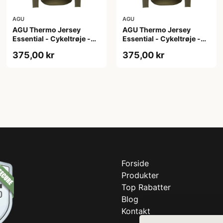
AGU
AGU
AGU Thermo Jersey
AGU Thermo Jersey
Essential - Cykeltrøje -
Essential - Cykeltrøje -
Dame - Army grøn - Str.
Dame - Army grøn - Str. S
375,00 kr
375,00 kr
M
Forside
Produkter
Top Rabatter
Blog
Kontakt