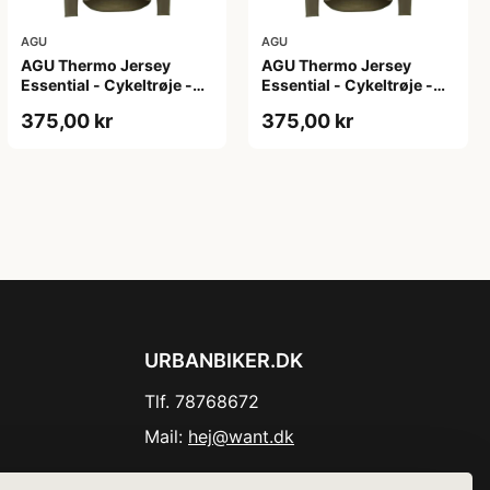
AGU
AGU
AGU Thermo Jersey
AGU Thermo Jersey
Essential - Cykeltrøje -
Essential - Cykeltrøje -
Dame - Army grøn - Str.
Dame - Army grøn - Str.
375,00 kr
375,00 kr
XL
XXL
URBANBIKER.DK
Tlf. 78768672
Mail:
hej@want.dk
Cookie- og privatlivspolitik