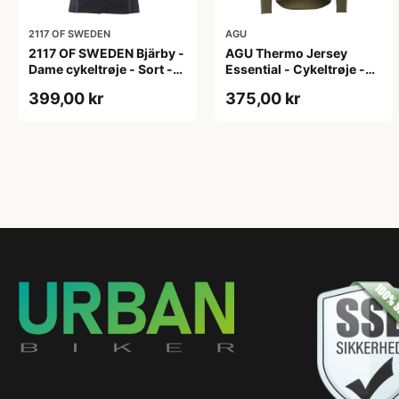
2117 OF SWEDEN
AGU
2117 OF SWEDEN Bjärby -
AGU Thermo Jersey
Dame cykeltrøje - Sort -
Essential - Cykeltrøje -
Str. 44
Dame - Army grøn - Str. L
399,00 kr
375,00 kr