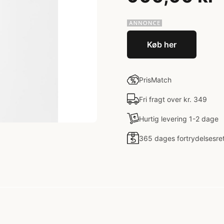
Køb her
PrisMatch
Fri fragt over kr. 349
Hurtig levering 1-2 dage
365 dages fortrydelsesre