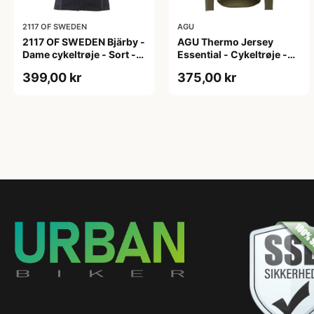
2117 OF SWEDEN
AGU
2117 OF SWEDEN Bjärby -
AGU Thermo Jersey
Dame cykeltrøje - Sort -
Essential - Cykeltrøje -
Str. 44
Dame - Army grøn - Str. L
399,00 kr
375,00 kr