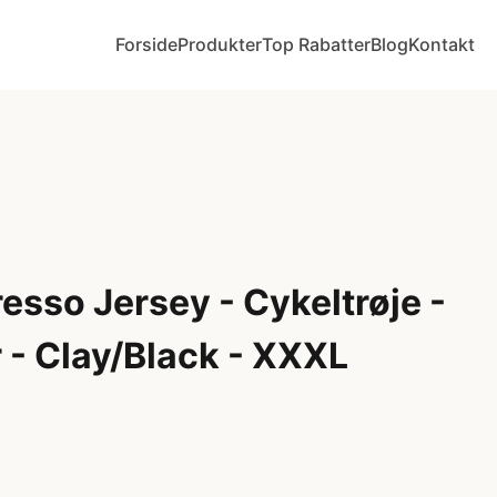
Forside
Produkter
Top Rabatter
Blog
Kontakt
resso Jersey - Cykeltrøje -
 - Clay/Black - XXXL