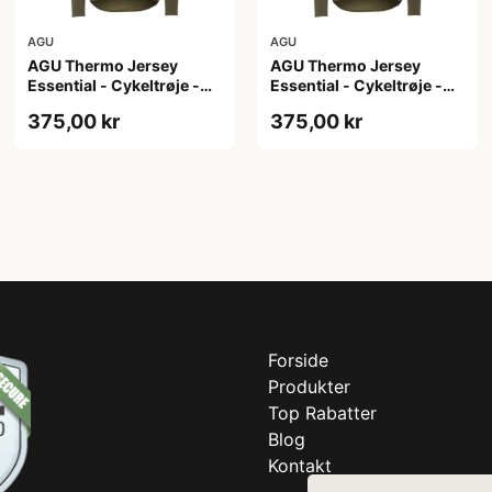
AGU
AGU
AGU Thermo Jersey
AGU Thermo Jersey
Essential - Cykeltrøje -
Essential - Cykeltrøje -
Dame - Army grøn - Str.
Dame - Army grøn - Str. S
375,00 kr
375,00 kr
M
Forside
Produkter
Top Rabatter
Blog
Kontakt