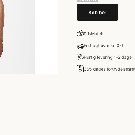
Køb her
PrisMatch
Fri fragt over kr. 349
Hurtig levering 1-2 dage
365 dages fortrydelsesre