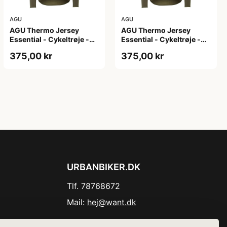
AGU
AGU
AGU Thermo Jersey
AGU Thermo Jersey
Essential - Cykeltrøje -
Essential - Cykeltrøje -
Dame - Army grøn - Str.
Dame - Army grøn - Str.
375,00 kr
375,00 kr
XL
XXL
URBANBIKER.DK
Tlf. 78768672
Mail:
hej@want.dk
Cookie- og privatlivspolitik