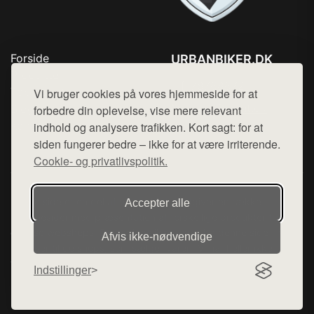
Forside
URBANBIKER.DK
Produkter
Tlf. 78768672
Top Rabatter
Vi bruger cookies på vores hjemmeside for at
Mail:
hej@want.dk
Blog
forbedre din oplevelse, vise mere relevant
Kontakt
indhold og analysere trafikken. Kort sagt: for at
Cookie- og privatlivspolitik
siden fungerer bedre – ikke for at være irriterende.
Cookie- og privatlivspolitik.
Denne side er en del af want.dk, der udgiver en række
Accepter alle
hjemmesider med præsentation af forskellige produkter fra
diverse webshops. Der sælges ikke varer fra denne side - vi
Afvis ikke‑nødvendige
henviser til de shops, som sælger varen. Vi har heller ikke
varerne på lager.
Indstillinger
© 2026 urbanbiker.dk. Alle rettigheder forbeholdes.