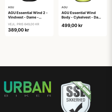
AGU
AGU
AGU Essential Wind 2 -
AGU Essential Wind
Vindvest - Dame -
Body - Cykelvest - Dame
Sort/Refleks - Str. XL
- Hi-Vis Neon Gul - Str.
VEJL. PRIS 649,00 KR
499,00 kr
2XL
389,00 kr