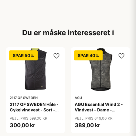
Du er måske interesseret i
SPAR 50%
SPAR 40%
2117 OF SWEDEN
AGU
2117 OF SWEDEN Håle -
AGU Essential Wind 2 -
Cykelvindvest - Sort -
Vindvest - Dame -
Str. XXL
Sort/Refleks - Str. 2XL
VEJL. PRIS 599,00 KR
VEJL. PRIS 649,00 KR
300,00 kr
389,00 kr