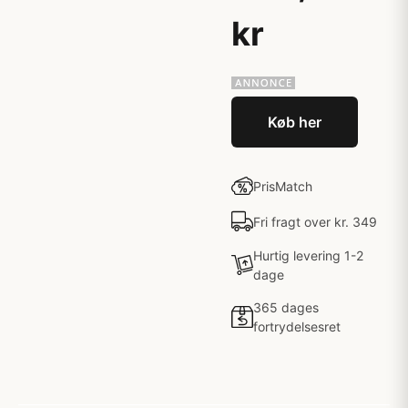
kr
Køb her
PrisMatch
Fri fragt over kr. 349
Hurtig levering 1-2
dage
365 dages
fortrydelsesret