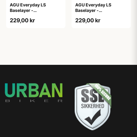
AGU Everyday LS
AGU Everyday LS
Baselayer -
Baselayer -
Svedundertrøje - Lange
Svedundertrøje - Lange
229,00 kr
229,00 kr
Ærmer - Herre - Hvid -
Ærmer - Herre - Hvid -
L/XL
S/M