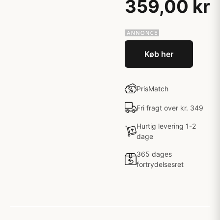
359,00 kr
Køb her
PrisMatch
Fri fragt over kr. 349
Hurtig levering 1-2
dage
365 dages
fortrydelsesret