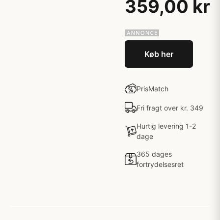
359,00 kr
Køb her
PrisMatch
Fri fragt over kr. 349
Hurtig levering 1-2
dage
365 dages
fortrydelsesret