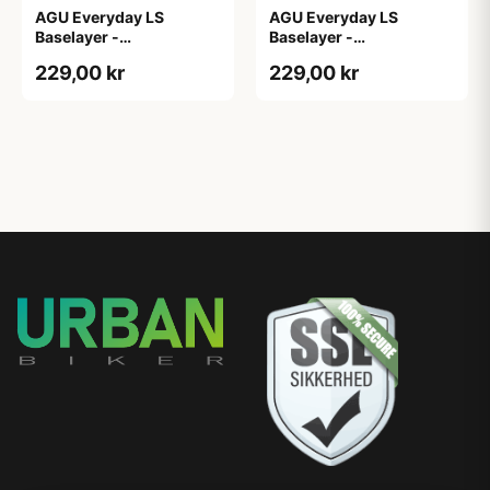
AGU Everyday LS
AGU Everyday LS
Baselayer -
Baselayer -
Svedundertrøje - Lange
Svedundertrøje - Lange
229,00 kr
229,00 kr
Ærmer - Herre - Hvid -
Ærmer - Herre - Hvid -
L/XL
S/M