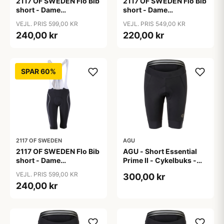
2117 OF SWEDEN Flo Bib
2117 OF SWEDEN Flo Bib
short - Dame
short - Dame
cykelshorts med seler -
cykelshorts med seler -
VEJL. PRIS 599,00 KR
VEJL. PRIS 549,00 KR
Sort - Str. 36
Sort - Str. 38
240,00 kr
220,00 kr
SPAR 60%
2117 OF SWEDEN
AGU
2117 OF SWEDEN Flo Bib
AGU - Short Essential
short - Dame
Prime II - Cykelbuks -
cykelshorts med seler -
Dame - Sort - Str. S
VEJL. PRIS 599,00 KR
300,00 kr
Sort - Str. 40
240,00 kr