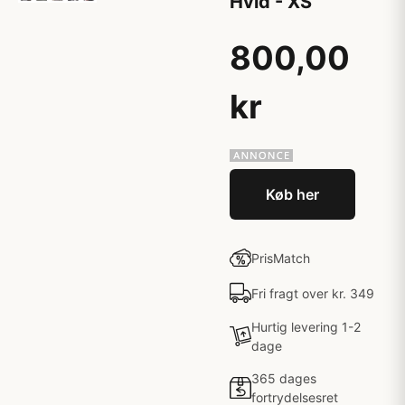
Hvid - XS
800,00
kr
Køb her
PrisMatch
Fri fragt over kr. 349
Hurtig levering 1-2
dage
365 dages
fortrydelsesret