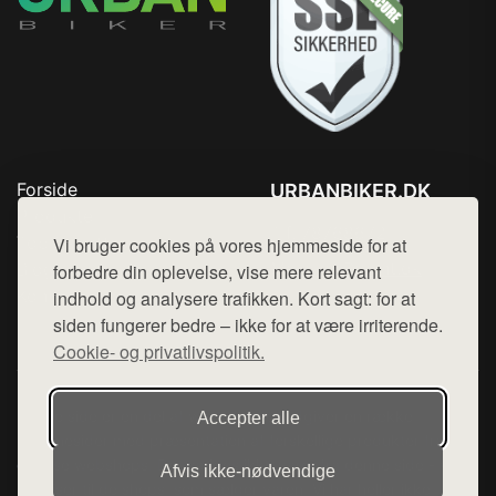
Forside
URBANBIKER.DK
Produkter
Tlf. 78768672
Top Rabatter
Vi bruger cookies på vores hjemmeside for at
Mail:
hej@want.dk
Blog
forbedre din oplevelse, vise mere relevant
Kontakt
indhold og analysere trafikken. Kort sagt: for at
Cookie- og privatlivspolitik
siden fungerer bedre – ikke for at være irriterende.
Cookie- og privatlivspolitik.
Denne side er en del af want.dk, der udgiver en række
Accepter alle
hjemmesider med præsentation af forskellige produkter fra
diverse webshops. Der sælges ikke varer fra denne side - vi
Afvis ikke‑nødvendige
henviser til de shops, som sælger varen. Vi har heller ikke