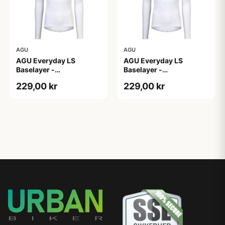
AGU
AGU
AGU Everyday LS
AGU Everyday LS
Baselayer -
Baselayer -
Svedundertrøje - Lange
Svedundertrøje - Lange
229,00 kr
229,00 kr
Ærmer - Herre - Hvid -
Ærmer - Herre - Hvid -
L/XL
S/M