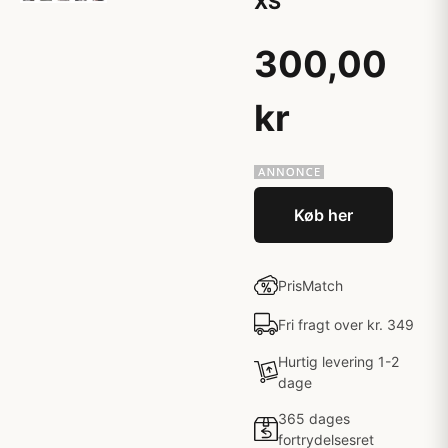
XS
300,00
kr
Køb her
PrisMatch
Fri fragt over kr. 349
Hurtig levering 1-2
dage
365 dages
fortrydelsesret