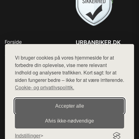
Forside
URBANBIKER.DK
Produkter
Tlf. 78768672
Top Rabatter
Vi bruger cookies på vores hjemmeside for at
Mail:
hej@want.dk
Blog
forbedre din oplevelse, vise mere relevant
Kontakt
indhold og analysere trafikken. Kort sagt: for at
Cookie- og privatlivspolitik
siden fungerer bedre – ikke for at være irriterende.
Cookie- og privatlivspolitik.
Denne side er en del af want.dk, der udgiver en række
Accepter alle
hjemmesider med præsentation af forskellige produkter fra
diverse webshops. Der sælges ikke varer fra denne side - vi
Afvis ikke‑nødvendige
henviser til de shops, som sælger varen. Vi har heller ikke
varerne på lager.
Indstillinger