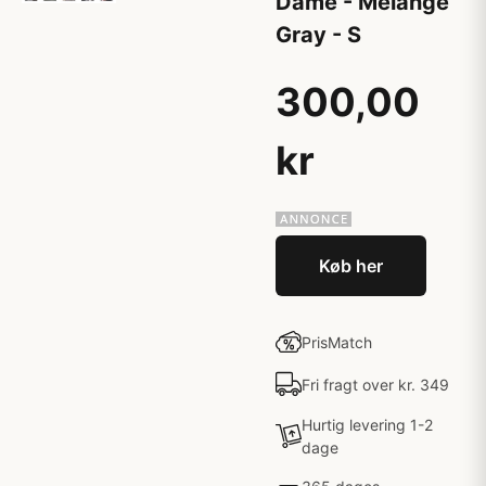
Dame - Melange
Gray - S
300,00
kr
Køb her
PrisMatch
Fri fragt over kr. 349
Hurtig levering 1-2
dage