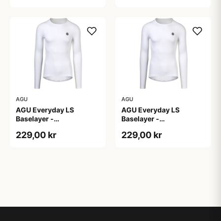
AGU
AGU
AGU Everyday LS
AGU Everyday LS
Baselayer -
Baselayer -
Svedundertrøje - Lange
Svedundertrøje - Lange
229,00 kr
229,00 kr
Ærmer - Herre - Hvid -
Ærmer - Herre - Hvid -
L/XL
S/M