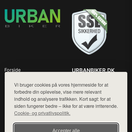
Forside
URBANBIKER.DK
Produkter
Tlf. 78768672
Top Rabatter
Vi bruger cookies på vores hjemmeside for at
Mail:
hej@want.dk
Blog
forbedre din oplevelse, vise mere relevant
Kontakt
indhold og analysere trafikken. Kort sagt: for at
Cookie- og privatlivspolitik
siden fungerer bedre – ikke for at være irriterende.
Cookie- og privatlivspolitik.
Denne side er en del af want.dk, der udgiver en række
Accepter alle