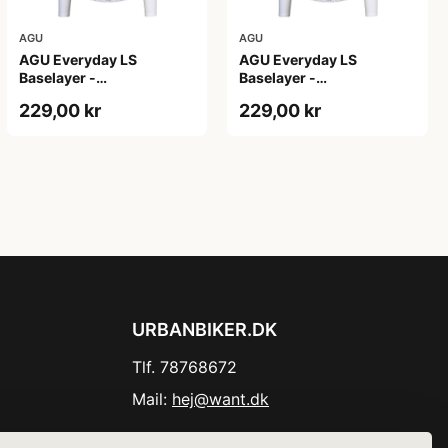
AGU
AGU
AGU Everyday LS
AGU Everyday LS
Baselayer -
Baselayer -
Svedundertrøje - Lange
Svedundertrøje - Lange
229,00 kr
229,00 kr
Ærmer - Herre - Hvid -
Ærmer - Herre - Hvid -
L/XL
S/M
URBANBIKER.DK
Tlf. 78768672
Mail:
hej@want.dk
Cookie- og privatlivspolitik