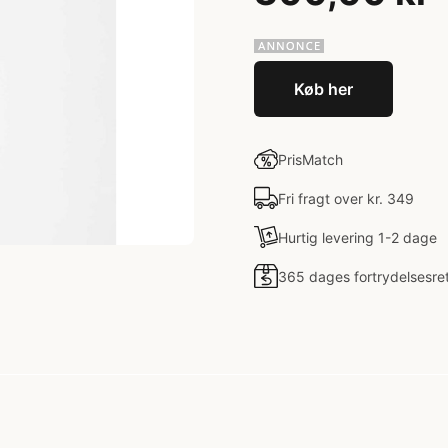
Køb her
PrisMatch
Fri fragt over kr. 349
Hurtig levering 1-2 dage
365 dages fortrydelsesre