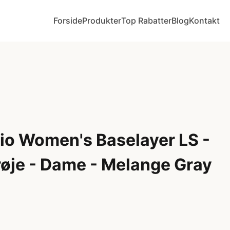
Forside
Produkter
Top Rabatter
Blog
Kontakt
dio Women's Baselayer LS -
øje - Dame - Melange Gray