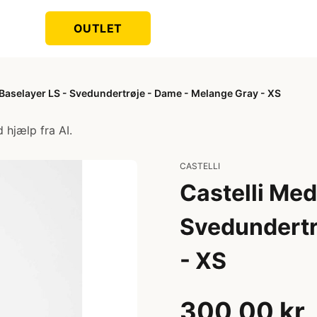
OUTLET
Baselayer LS - Svedundertrøje - Dame - Melange Gray - XS
 hjælp fra AI.
CASTELLI
Castelli Me
Svedundertr
- XS
300,00 kr