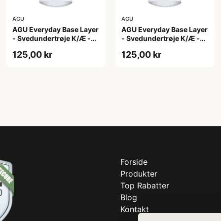
AGU
AGU
AGU Everyday Base Layer
AGU Everyday Base Layer
- Svedundertrøje K/Æ -
- Svedundertrøje K/Æ -
Hvid - Str. XS
Hvid - Str. XXL
125,00 kr
125,00 kr
Forside
Produkter
Top Rabatter
Blog
Kontakt