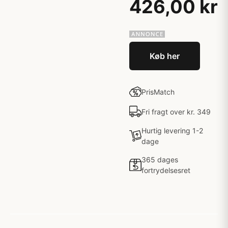
426,00 kr
Køb her
PrisMatch
Fri fragt over kr. 349
Hurtig levering 1-2
dage
365 dages
fortrydelsesret