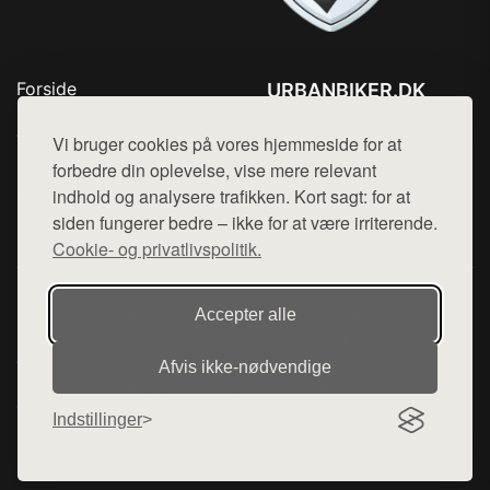
Forside
URBANBIKER.DK
Produkter
Tlf. 78768672
Top Rabatter
Vi bruger cookies på vores hjemmeside for at
Mail:
hej@want.dk
Blog
forbedre din oplevelse, vise mere relevant
Kontakt
indhold og analysere trafikken. Kort sagt: for at
Cookie- og privatlivspolitik
siden fungerer bedre – ikke for at være irriterende.
Cookie- og privatlivspolitik.
Denne side er en del af want.dk, der udgiver en række
Accepter alle
hjemmesider med præsentation af forskellige produkter fra
diverse webshops. Der sælges ikke varer fra denne side - vi
Afvis ikke‑nødvendige
henviser til de shops, som sælger varen. Vi har heller ikke
varerne på lager.
Indstillinger
© 2026 urbanbiker.dk. Alle rettigheder forbeholdes.