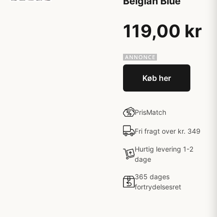
Belgian Blue
119,00 kr
Køb her
PrisMatch
Fri fragt over kr. 349
Hurtig levering 1-2
dage
365 dages
fortrydelsesret