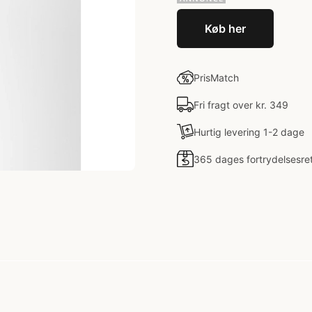
Køb her
PrisMatch
Fri fragt over kr. 349
Hurtig levering 1-2 dage
365 dages fortrydelsesre