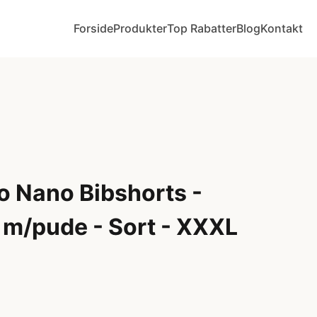
Forside
Produkter
Top Rabatter
Blog
Kontakt
to Nano Bibshorts -
 m/pude - Sort - XXXL