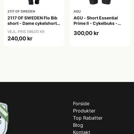
2117 OF SWEDEN
AGU
2117 OF SWEDEN Flo Bib
AGU - Short Essential
short - Dame cykelshorts
Prime II - Cykelbuks -
med seler - Sort - Str. 40
Dame - Sort - Str. S
VEJL. PRIS 599,00 KR
300,00 kr
240,00 kr
Forside
Produkter
Top Rabatter
Blog
Kontakt