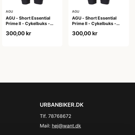
AGU
AGU
AGU - Short Essential
AGU - Short Essential
Prime II - Cykelbuks -
Prime II - Cykelbuks -
Dame - Sort - Str. XL
Dame - Sort - Str. XXL
300,00 kr
300,00 kr
URBANBIKER.DK
Tlf. 78768672
Mail:
hej@want.dk