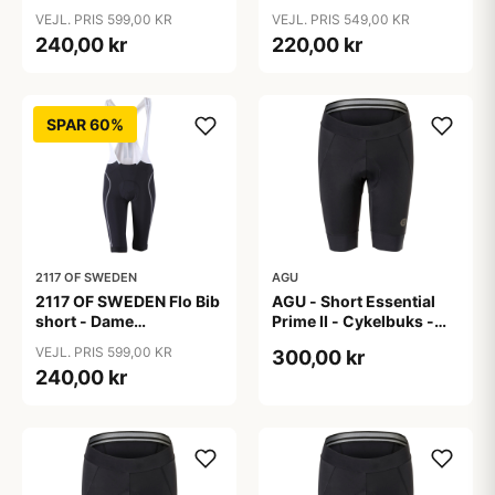
cykelshorts med seler -
cykelshorts med seler -
VEJL. PRIS 599,00 KR
VEJL. PRIS 549,00 KR
Sort - Str. 36
Sort - Str. 38
240,00 kr
220,00 kr
SPAR 60%
2117 OF SWEDEN
AGU
2117 OF SWEDEN Flo Bib
AGU - Short Essential
short - Dame
Prime II - Cykelbuks -
cykelshorts med seler -
Dame - Sort - Str. S
VEJL. PRIS 599,00 KR
300,00 kr
Sort - Str. 40
240,00 kr