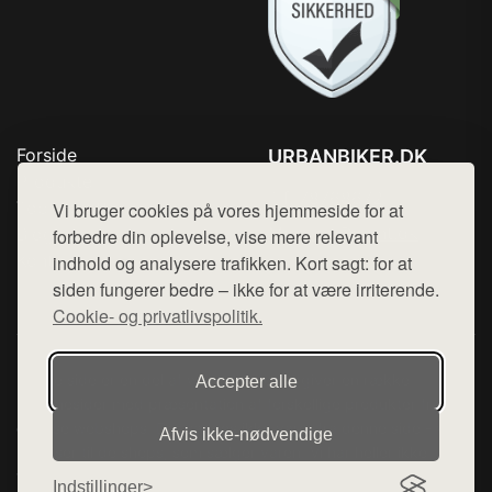
Forside
URBANBIKER.DK
Produkter
Tlf. 78768672
Top Rabatter
Vi bruger cookies på vores hjemmeside for at
Mail:
hej@want.dk
Blog
forbedre din oplevelse, vise mere relevant
Kontakt
indhold og analysere trafikken. Kort sagt: for at
Cookie- og privatlivspolitik
siden fungerer bedre – ikke for at være irriterende.
Cookie- og privatlivspolitik.
Denne side er en del af want.dk, der udgiver en række
Accepter alle
hjemmesider med præsentation af forskellige produkter fra
diverse webshops. Der sælges ikke varer fra denne side - vi
Afvis ikke‑nødvendige
henviser til de shops, som sælger varen. Vi har heller ikke
varerne på lager.
Indstillinger