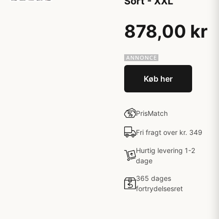
Sort - XXL
878,00 kr
Køb her
PrisMatch
Fri fragt over kr. 349
Hurtig levering 1-2
dage
365 dages
fortrydelsesret