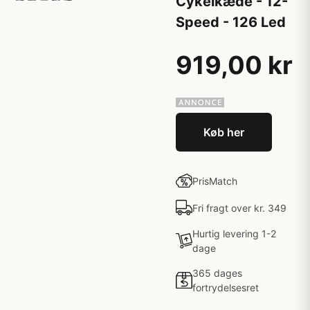
Cykelkæde - 12-
Speed - 126 Led
919,00 kr
Køb her
PrisMatch
Fri fragt over kr. 349
Hurtig levering 1-2
dage
365 dages
fortrydelsesret