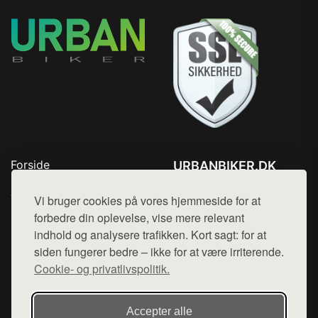
Forside
URBANBIKER.DK
Produkter
Tlf. 78768672
Top Rabatter
Vi bruger cookies på vores hjemmeside for at
Mail:
hej@want.dk
Blog
forbedre din oplevelse, vise mere relevant
Kontakt
indhold og analysere trafikken. Kort sagt: for at
Cookie- og privatlivspolitik
siden fungerer bedre – ikke for at være irriterende.
Cookie- og privatlivspolitik.
Denne side er en del af want.dk, der udgiver en række
Accepter alle