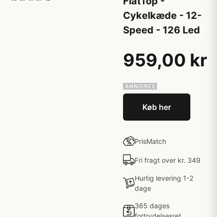
FlatTop -
Cykelkæde - 12-
Speed - 126 Led
959,00 kr
Køb her
PrisMatch
Fri fragt over kr. 349
Hurtig levering 1-2
dage
365 dages
fortrydelsesret