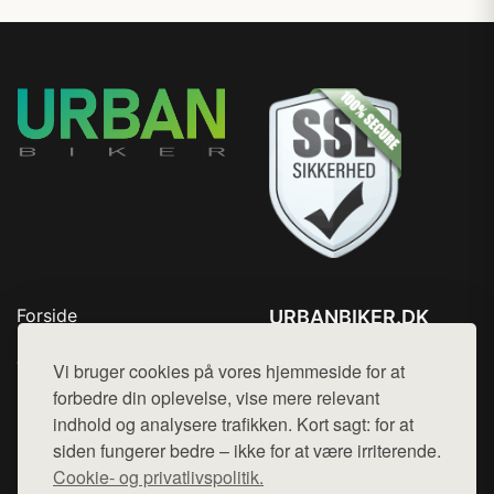
Forside
URBANBIKER.DK
Produkter
Tlf. 78768672
Top Rabatter
Vi bruger cookies på vores hjemmeside for at
Mail:
hej@want.dk
Blog
forbedre din oplevelse, vise mere relevant
Kontakt
indhold og analysere trafikken. Kort sagt: for at
Cookie- og privatlivspolitik
siden fungerer bedre – ikke for at være irriterende.
Cookie- og privatlivspolitik.