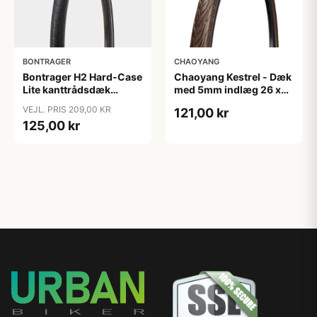
BONTRAGER
CHAOYANG
Bontrager H2 Hard-Case
Chaoyang Kestrel - Dæk
Lite kanttrådsdæk
med 5mm indlæg 26 x
hybrid 700x45c sort
1,75 (44-559) Tråddæk -
VEJL. PRIS 209,00 KR
121,00 kr
refleks
Brun
125,00 kr