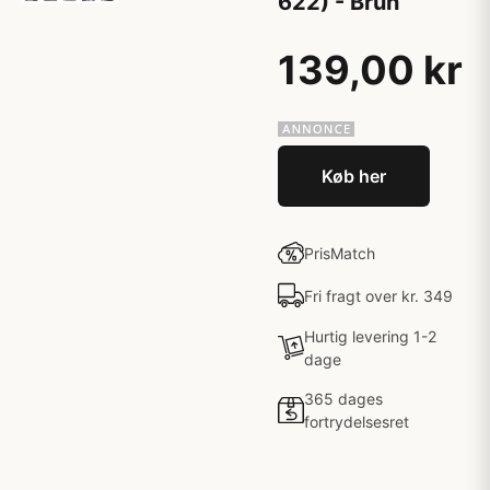
622) - Brun
139,00 kr
Køb her
PrisMatch
Fri fragt over kr. 349
Hurtig levering 1-2
dage
365 dages
fortrydelsesret