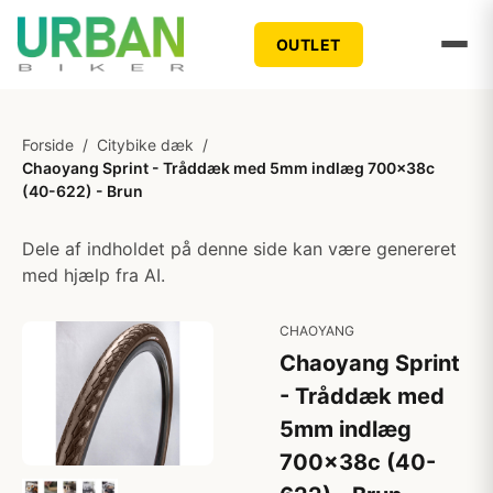
OUTLET
Forside
/
Citybike dæk
/
Chaoyang Sprint - Tråddæk med 5mm indlæg 700x38c
(40-622) - Brun
Dele af indholdet på denne side kan være genereret
med hjælp fra AI.
CHAOYANG
Chaoyang Sprint
- Tråddæk med
5mm indlæg
700x38c (40-