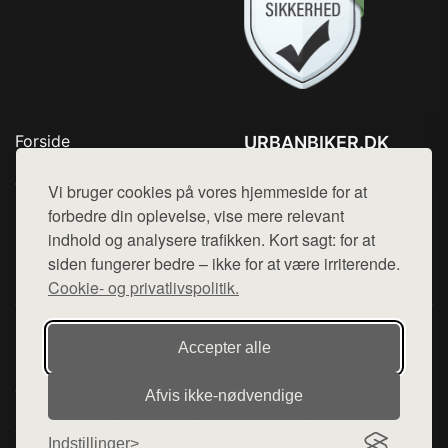
Forside
URBANBIKER.DK
Produkter
Tlf. 78768672
Top Rabatter
Vi bruger cookies på vores hjemmeside for at
Mail:
hej@want.dk
Blog
forbedre din oplevelse, vise mere relevant
Kontakt
indhold og analysere trafikken. Kort sagt: for at
Cookie- og privatlivspolitik
siden fungerer bedre – ikke for at være irriterende.
Cookie- og privatlivspolitik.
Denne side er en del af want.dk, der udgiver en række
Accepter alle
hjemmesider med præsentation af forskellige produkter fra
diverse webshops. Der sælges ikke varer fra denne side - vi
Afvis ikke‑nødvendige
henviser til de shops, som sælger varen. Vi har heller ikke
varerne på lager.
Indstillinger