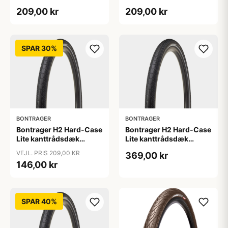
cykler - 700x32c - Sort
cykler - 700x35c - Sort
209,00 kr
209,00 kr
refleks
refleks
SPAR 30%
BONTRAGER
BONTRAGER
Bontrager H2 Hard-Case
Bontrager H2 Hard-Case
Lite kanttrådsdæk
Lite kanttrådsdæk
hybrid 700x38c sort
hybrid 700x40c sort
VEJL. PRIS 209,00 KR
369,00 kr
refleks
refleks
146,00 kr
SPAR 40%