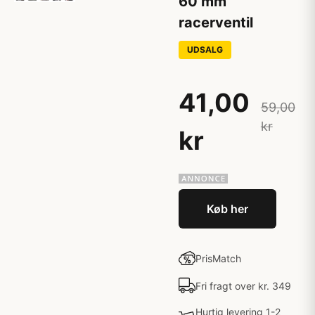
60 mm
racerventil
UDSALG
41,00
59,00
kr
kr
Køb her
PrisMatch
Fri fragt over kr. 349
Hurtig levering 1-2