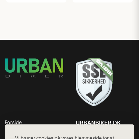
Forside
URBANBIKER.DK
Produkter
Tlf. 78768672
Top Rabatter
Vi bruger cookies på vores hjemmeside for at