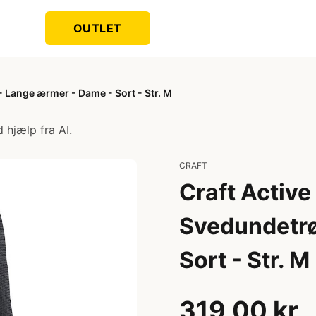
OUTLET
 Lange ærmer - Dame - Sort - Str. M
 hjælp fra AI.
CRAFT
Craft Activ
Svedundetrø
Sort - Str. M
319,00 kr