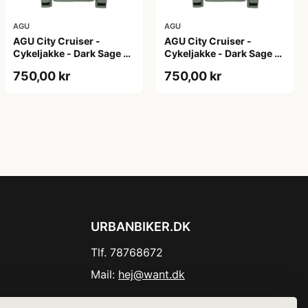
AGU
AGU
AGU City Cruiser -
AGU City Cruiser -
Cykeljakke - Dark Sage -
Cykeljakke - Dark Sage -
XS
XXL
750,00 kr
750,00 kr
URBANBIKER.DK
Tlf. 78768672
Mail:
hej@want.dk
Cookie- og privatlivspolitik