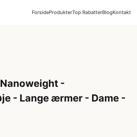
Forside
Produkter
Top Rabatter
Blog
Kontakt
e Nanoweight -
je - Lange ærmer - Dame -