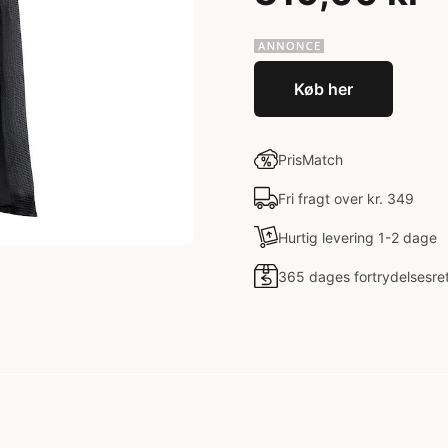
Køb her
PrisMatch
Fri fragt over kr. 349
Hurtig levering 1-2 dage
365 dages fortrydelsesre