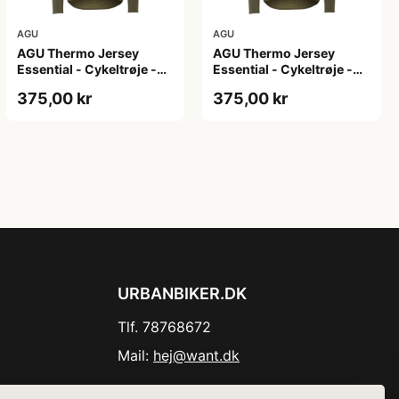
AGU
AGU
AGU Thermo Jersey
AGU Thermo Jersey
Essential - Cykeltrøje -
Essential - Cykeltrøje -
Dame - Army grøn - Str.
Dame - Army grøn - Str.
375,00 kr
375,00 kr
XL
XXL
URBANBIKER.DK
Tlf. 78768672
Mail:
hej@want.dk
Cookie- og privatlivspolitik