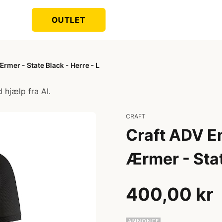
OUTLET
rmer - State Black - Herre - L
 hjælp fra AI.
CRAFT
Craft ADV En
Ærmer - Stat
400,00 kr