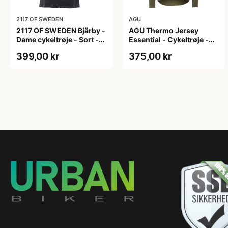
2117 OF SWEDEN
AGU
2117 OF SWEDEN Bjärby -
AGU Thermo Jersey
Dame cykeltrøje - Sort -
Essential - Cykeltrøje -
Str. 44
Dame - Army grøn - Str. L
399,00 kr
375,00 kr