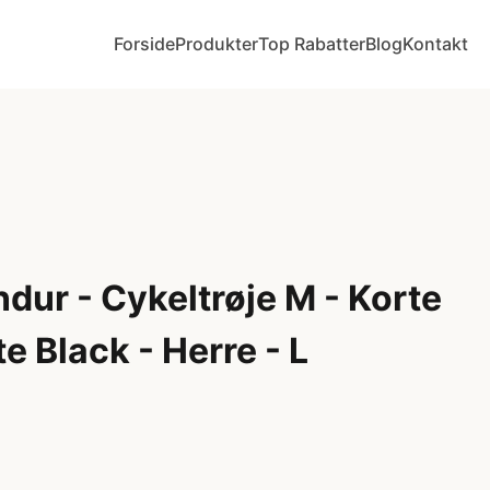
Forside
Produkter
Top Rabatter
Blog
Kontakt
dur - Cykeltrøje M - Korte
e Black - Herre - L