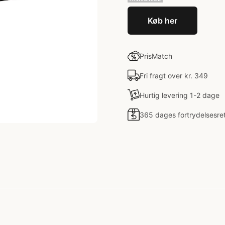
Køb her
PrisMatch
Fri fragt over kr. 349
Hurtig levering 1-2 dage
365 dages fortrydelsesre