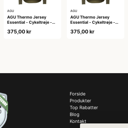
AGU
AGU
AGU Thermo Jersey
AGU Thermo Jersey
Essential - Cykeltrøje -
Essential - Cykeltrøje -
Dame - Army grøn - Str.
Dame - Army grøn - Str. S
375,00 kr
375,00 kr
M
Forside
Produkter
Top Rabatter
Blog
Kontakt