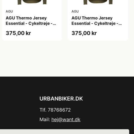
AGU
AGU
AGU Thermo Jersey
AGU Thermo Jersey
Essential - Cykeltrøje -
Essential - Cykeltrøje -
Dame - Army grøn - Str.
Dame - Army grøn - Str.
375,00 kr
375,00 kr
XL
XXL
URBANBIKER.DK
Tlf. 78768672
Mail:
hej@want.dk
Cookie- og privatlivspolitik