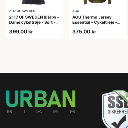
2117 OF SWEDEN
AGU
2117 OF SWEDEN Bjärby -
AGU Thermo Jersey
Dame cykeltrøje - Sort -
Essential - Cykeltrøje -
Str. 44
Dame - Army grøn - Str. L
399,00 kr
375,00 kr