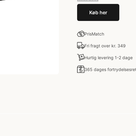
Køb her
PrisMatch
Fri fragt over kr. 349
Hurtig levering 1-2 dage
365 dages fortrydelsesre