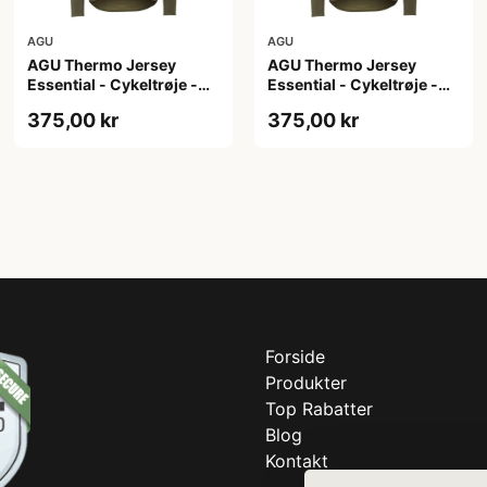
AGU
AGU
AGU Thermo Jersey
AGU Thermo Jersey
Essential - Cykeltrøje -
Essential - Cykeltrøje -
Dame - Army grøn - Str.
Dame - Army grøn - Str. S
375,00 kr
375,00 kr
M
Forside
Produkter
Top Rabatter
Blog
Kontakt