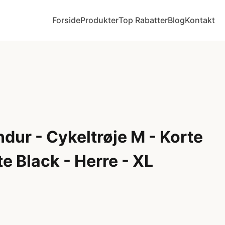
Forside
Produkter
Top Rabatter
Blog
Kontakt
dur - Cykeltrøje M - Korte
e Black - Herre - XL