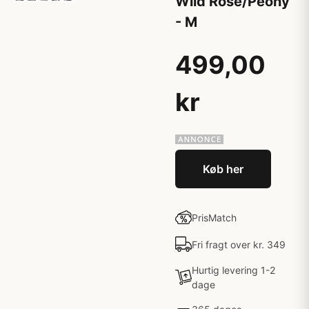
Wild Rose/Peony
- M
499,00
kr
Køb her
PrisMatch
Fri fragt over kr. 349
Hurtig levering 1-2
dage