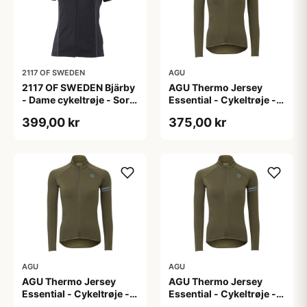
2117 OF SWEDEN
AGU
2117 OF SWEDEN Bjärby
AGU Thermo Jersey
- Dame cykeltrøje - Sort
Essential - Cykeltrøje -
- Str. 44
Dame - Army grøn - Str.
399,00 kr
375,00 kr
L
AGU
AGU
AGU Thermo Jersey
AGU Thermo Jersey
Essential - Cykeltrøje -
Essential - Cykeltrøje -
Dame - Army grøn - Str.
Dame - Army grøn - Str.