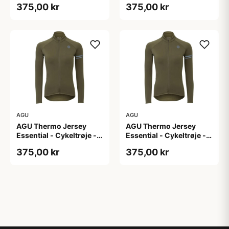
375,00 kr
375,00 kr
M
S
AGU
AGU
AGU Thermo Jersey
AGU Thermo Jersey
Essential - Cykeltrøje -
Essential - Cykeltrøje -
Dame - Army grøn - Str.
Dame - Army grøn - Str.
375,00 kr
375,00 kr
XL
XXL