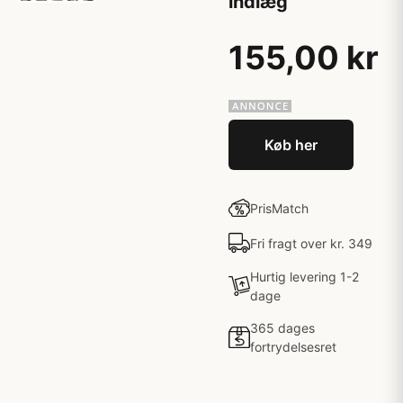
indlæg
155,00 kr
Køb her
PrisMatch
Fri fragt over kr. 349
Hurtig levering 1-2
dage
365 dages
fortrydelsesret