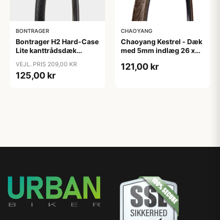
BONTRAGER
CHAOYANG
Bontrager H2 Hard-Case
Chaoyang Kestrel - Dæk
Lite kanttrådsdæk
med 5mm indlæg 26 x
hybrid 700x45c sort
1,75 (44-559) Tråddæk -
VEJL. PRIS 209,00 KR
121,00 kr
refleks
Brun
125,00 kr