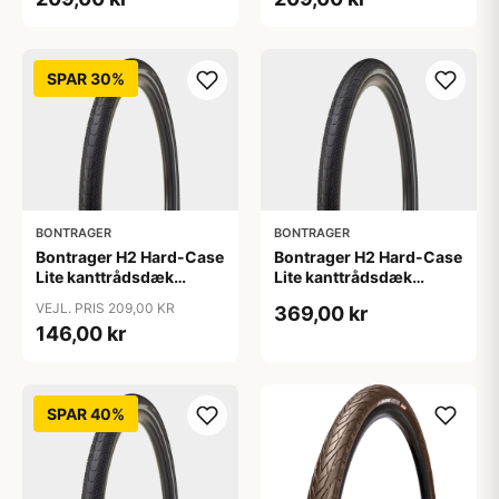
refleks
refleks
SPAR 30%
BONTRAGER
BONTRAGER
Bontrager H2 Hard-Case
Bontrager H2 Hard-Case
Lite kanttrådsdæk
Lite kanttrådsdæk
hybrid 700x38c sort
hybrid 700x40c sort
VEJL. PRIS 209,00 KR
369,00 kr
refleks
refleks
146,00 kr
SPAR 40%