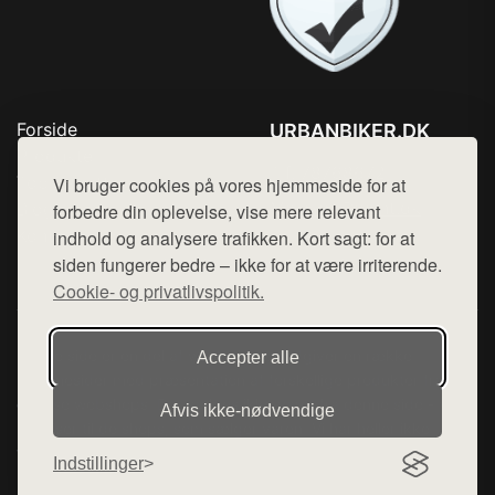
Forside
URBANBIKER.DK
Produkter
Tlf. 78768672
Top Rabatter
Vi bruger cookies på vores hjemmeside for at
Mail:
hej@want.dk
Blog
forbedre din oplevelse, vise mere relevant
Kontakt
indhold og analysere trafikken. Kort sagt: for at
Cookie- og privatlivspolitik
siden fungerer bedre – ikke for at være irriterende.
Cookie- og privatlivspolitik.
Denne side er en del af want.dk, der udgiver en række
Accepter alle
hjemmesider med præsentation af forskellige produkter fra
diverse webshops. Der sælges ikke varer fra denne side - vi
Afvis ikke‑nødvendige
henviser til de shops, som sælger varen. Vi har heller ikke
varerne på lager.
Indstillinger