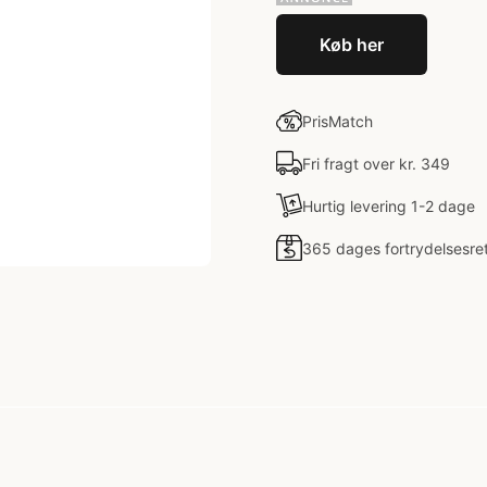
Køb her
PrisMatch
Fri fragt over kr. 349
Hurtig levering 1-2 dage
365 dages fortrydelsesre