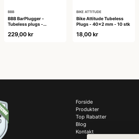
BBB
BIKE ATTITUDE
BBB BarPlugger -
Bike Attitude Tubeless
Tubeless plugs -
Plugs - 40x2 mm - 10 stk
Lappegrej til tubeless
229,00 kr
18,00 kr
dæk - Monteres som
styrprop
Forside
Produkter
Top Rabatter
Blog
Kontakt