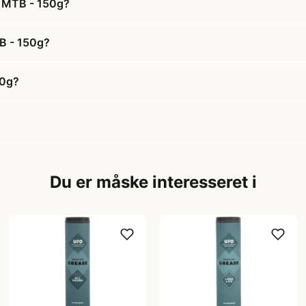
il MTB - 150g?
TB - 150g?
50g?
Du er måske interesseret i