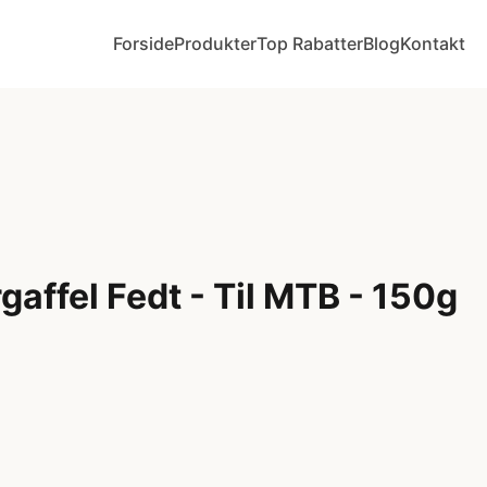
Forside
Produkter
Top Rabatter
Blog
Kontakt
affel Fedt - Til MTB - 150g