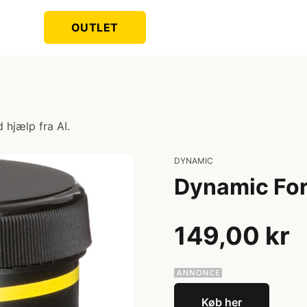
OUTLET
 hjælp fra AI.
DYNAMIC
Dynamic Forg
149,00 kr
Køb her