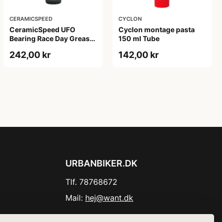
CERAMICSPEED
CYCLON
CeramicSpeed UFO
Cyclon montage pasta
Bearing Race Day Grease
150 ml Tube
- 30 ml
242,00 kr
142,00 kr
URBANBIKER.DK
Tlf. 78768672
Mail:
hej@want.dk
Cookie- og privatlivspolitik