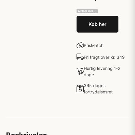
Køb her
PrisMatch
Fri fragt over kr. 349
Hurtig levering 1-2
dage
365 dages
fortrydelsesret