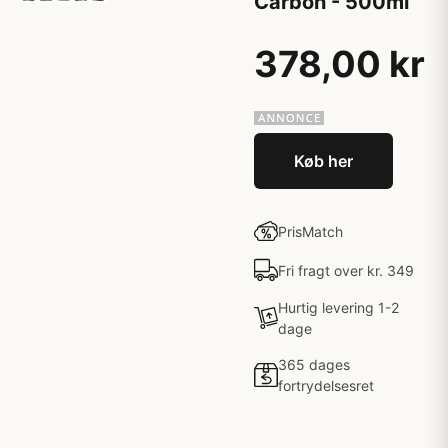
Carbon - 500ml
378,00 kr
Køb her
PrisMatch
Fri fragt over kr. 349
Hurtig levering 1-2
dage
365 dages
fortrydelsesret