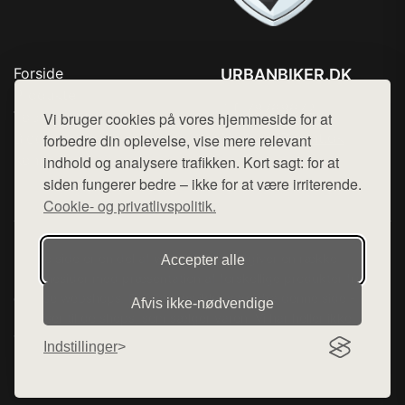
Forside
URBANBIKER.DK
Produkter
Tlf. 78768672
Top Rabatter
Vi bruger cookies på vores hjemmeside for at
Mail:
hej@want.dk
Blog
forbedre din oplevelse, vise mere relevant
Kontakt
indhold og analysere trafikken. Kort sagt: for at
Cookie- og privatlivspolitik
siden fungerer bedre – ikke for at være irriterende.
Cookie- og privatlivspolitik.
Denne side er en del af want.dk, der udgiver en række
Accepter alle
hjemmesider med præsentation af forskellige produkter fra
diverse webshops. Der sælges ikke varer fra denne side - vi
Afvis ikke‑nødvendige
henviser til de shops, som sælger varen. Vi har heller ikke
varerne på lager.
Indstillinger
© 2026 urbanbiker.dk. Alle rettigheder forbeholdes.