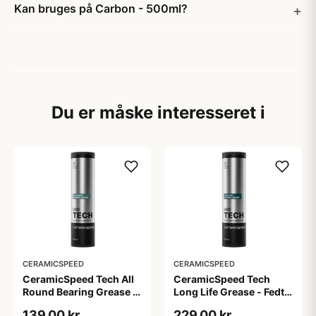
Kan bruges på Carbon - 500ml?
Du er måske interesseret i
CERAMICSPEED
CERAMICSPEED
CeramicSpeed Tech All
CeramicSpeed Tech
Round Bearing Grease -
Long Life Grease - Fedt -
Fedt - 30 ml
30 ml
139,00 kr
229,00 kr