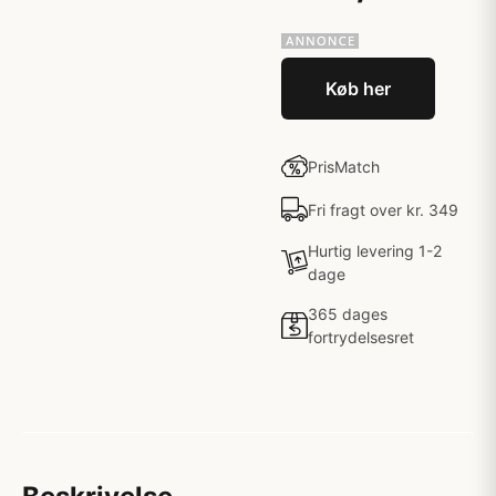
Køb her
PrisMatch
Fri fragt over kr. 349
Hurtig levering 1-2
dage
365 dages
fortrydelsesret