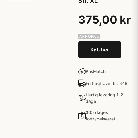
Str. XL
375,00 kr
Køb her
PrisMatch
Fri fragt over kr. 349
Hurtig levering 1-2
dage
365 dages
fortrydelsesret