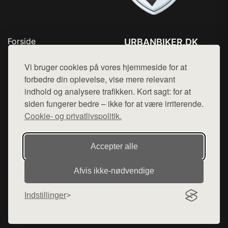
Forside
URBANBIKER.DK
Produkter
Tlf. 78768672
Top Rabatter
Vi bruger cookies på vores hjemmeside for at
Mail:
hej@want.dk
Blog
forbedre din oplevelse, vise mere relevant
Kontakt
indhold og analysere trafikken. Kort sagt: for at
Cookie- og privatlivspolitik
siden fungerer bedre – ikke for at være irriterende.
Cookie- og privatlivspolitik.
Denne side er en del af want.dk, der udgiver en række
Accepter alle
hjemmesider med præsentation af forskellige produkter fra
diverse webshops. Der sælges ikke varer fra denne side - vi
Afvis ikke‑nødvendige
henviser til de shops, som sælger varen. Vi har heller ikke
varerne på lager.
Indstillinger
© 2026 urbanbiker.dk. Alle rettigheder forbeholdes.