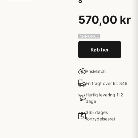
S
570,00 kr
Køb her
PrisMatch
Fri fragt over kr. 349
Hurtig levering 1-2
dage
365 dages
fortrydelsesret