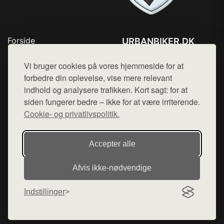
Forside
URBANBIKER.DK
Produkter
Tlf. 78768672
Top Rabatter
Vi bruger cookies på vores hjemmeside for at
Mail:
hej@want.dk
Blog
forbedre din oplevelse, vise mere relevant
Kontakt
indhold og analysere trafikken. Kort sagt: for at
Cookie- og privatlivspolitik
siden fungerer bedre – ikke for at være irriterende.
Cookie- og privatlivspolitik.
Denne side er en del af want.dk, der udgiver en række
Accepter alle
hjemmesider med præsentation af forskellige produkter fra
diverse webshops. Der sælges ikke varer fra denne side - vi
Afvis ikke‑nødvendige
henviser til de shops, som sælger varen. Vi har heller ikke
varerne på lager.
Indstillinger
© 2026 urbanbiker.dk. Alle rettigheder forbeholdes.