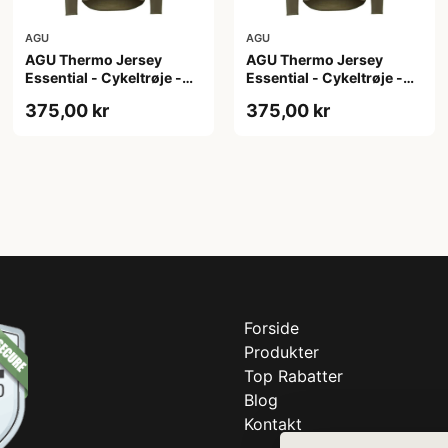
AGU
AGU
AGU Thermo Jersey
AGU Thermo Jersey
Essential - Cykeltrøje -
Essential - Cykeltrøje -
Dame - Army grøn - Str.
Dame - Army grøn - Str. S
375,00 kr
375,00 kr
M
Forside
Produkter
Top Rabatter
Blog
Kontakt