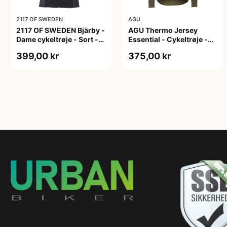
2117 OF SWEDEN
AGU
2117 OF SWEDEN Bjärby -
AGU Thermo Jersey
Dame cykeltrøje - Sort -
Essential - Cykeltrøje -
Str. 44
Dame - Army grøn - Str. L
399,00 kr
375,00 kr