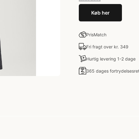
Køb her
PrisMatch
Fri fragt over kr. 349
Hurtig levering 1-2 dage
365 dages fortrydelsesre