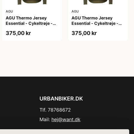
AGU
AGU
AGU Thermo Jersey
AGU Thermo Jersey
Essential - Cykeltrøje -
Essential - Cykeltrøje -
Dame - Army grøn - Str.
Dame - Army grøn - Str.
375,00 kr
375,00 kr
XL
XXL
URBANBIKER.DK
Tlf. 78768672
Mail:
hej@want.dk
Cookie- og privatlivspolitik